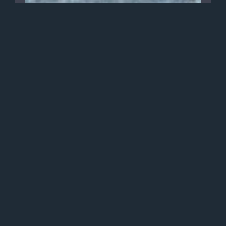
Extension de maison 33m²
Agrandissement de la cuisine +
création d’une buanderie et d’une
chaufferie